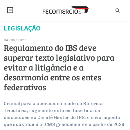
LEGISLAÇÃO
NOTÍCIAS
04/05/2026
Editorial
SINDICATOS
Regulamento do IBS deve
superar texto legislativo para
Artigos
Economia
PESQUISAS
evitar a litigância e a
Institucional
Pesquisas
Legislação
FALE CONOSCO
desarmonia entre os entes
Debates Fecomercio-SP
Brasil
federativos
Trabalho
Negócios
INSTITUCIONAL
PROJETOS ESPECIAIS:
Internacional
Empresas
Varejo
Sobre
UM BRASIL
Sustentabilidade
CONSELHOS
Modernização do Estado
Crucial para a operacionalidade da Reforma
Arbitragem e Mediação
Tributária, regimento está em fase final de
UM BRASIL
Atacado
Imprensa
Economia Digital
Últimas Notícias
ESG
Conselho de Turismo
discussões no Comitê Gestor do IBS, o novo imposto
EMPRESAS
Reforma Tributária
Serviços
Negociações Coletivas
que substituirá o ICMS gradualmente a partir de 2029
Inteligência Artificial
Conselho de Emprego e Relações do Trabalho
PROJETOS ESPECIAIS: