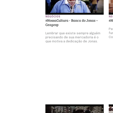
NEGÓCIOS
NE
#NossaCultura - Banca do Jonas –
#N
Ceagesp
Pe
fu
Lembrar que existe sempre alguém
Co
precisando de sua mercadoria é o
que motiva a dedicação de Jonas.