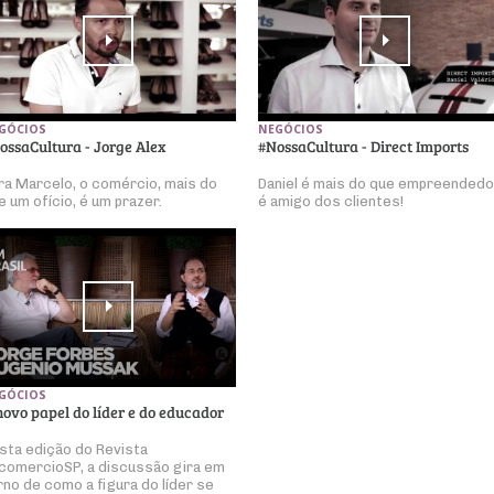
GÓCIOS
NEGÓCIOS
ossaCultura - Jorge Alex
#NossaCultura - Direct Imports
ra Marcelo, o comércio, mais do
Daniel é mais do que empreendedo
e um ofício, é um prazer.
é amigo dos clientes!
GÓCIOS
novo papel do líder e do educador
sta edição do Revista
comercioSP, a discussão gira em
rno de como a figura do líder se