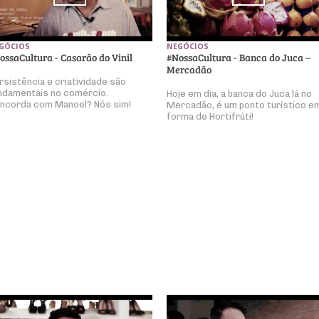
GÓCIOS
NEGÓCIOS
ossaCultura - Casarão do Vinil
#NossaCultura - Banca do Juca –
Mercadão
rsistência e criatividade são
ndamentais no comércio.
Hoje em dia, a banca do Juca lá no
ncorda com Manoel? Nós sim!
Mercadão, é um ponto turístico e
forma de Hortifrúti!