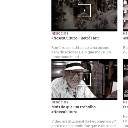
NEGÓCIOS
NE
#NossaCultura - Retrô Hair
#N
Rogério acredita que uma equipe
Pa
bem direcionada é o que move um
qu
empreendimento.
NEGÓCIOS
NE
Mais do que um trabalho:
O 
#NossaCultura
Ne
Fe
Vídeo institucional da FecomercioSP
to
para o empreendedor que existe em