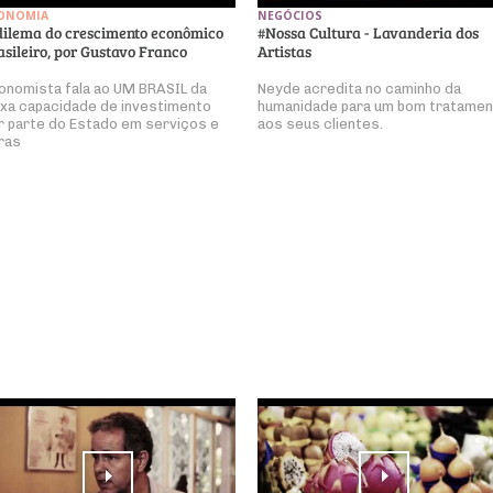
ONOMIA
NEGÓCIOS
dilema do crescimento econômico
#Nossa Cultura - Lavanderia dos
asileiro, por Gustavo Franco
Artistas
onomista fala ao UM BRASIL da
Neyde acredita no caminho da
ixa capacidade de investimento
humanidade para um bom tratame
r parte do Estado em serviços e
aos seus clientes.
ras