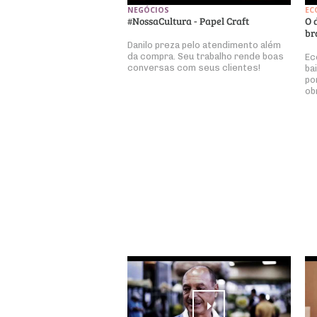
NEGÓCIOS
EC
#NossaCultura - Papel Craft
O 
br
Danilo preza pelo atendimento além
da compra. Seu trabalho rende boas
Ec
conversas com seus clientes!
ba
po
ob