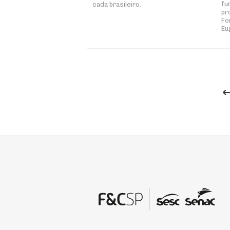
fu
cada brasileiro.
pr
Fo
Eu