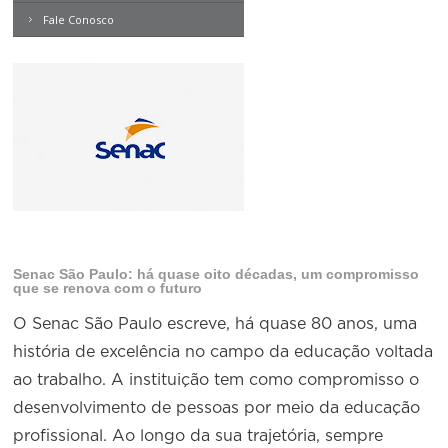
Produtos e Serviços
Empregados em entidades
Turismo
Serviços
sindicais do comércio
Contemporâneo
Fale Conosco
Conselho de Assuntos Tributários
Revista Problemas Brasileiros
Logística Reversa
PCCV
Advocacy
SESC
Engenheiros
PROJETOS ESPECIAIS:
Conselho Estadual de Defesa do Contribuinte
Tome Nota
COP30
CVCS
SENAC
Engenheiros Químicos
Afixação de preços e fiscalização
Conselho de Economia Empresarial e Política
Livros
IPV
Cecomercio
Médicos Veterinários
Conselho Superior de Direito
Expresso MEI
IPS
Licitações
Motoristas
Conselho do Comércio Atacadista
PESP-S
Prêmio de Sustentabilidade
Nutricionistas
Conselho de Serviços
PESP-C
Secretárias
Conselho de Relações Internacionais
PCSS
Senac São Paulo: há quase oito décadas, um compromisso
Técnicos de Segurança
Conselho de Sustentabilidade
que se renova com o futuro
IMAT
Técnicos Industriais
Conselho de Comércio Eletrônico
O Senac São Paulo escreve, há quase 80 anos, uma
LVC
Telefonistas
história de excelência no campo da educação voltada
FTN
ao trabalho. A instituição tem como compromisso o
Vendedores e Viajantes
desenvolvimento de pessoas por meio da educação
profissional. Ao longo da sua trajetória, sempre