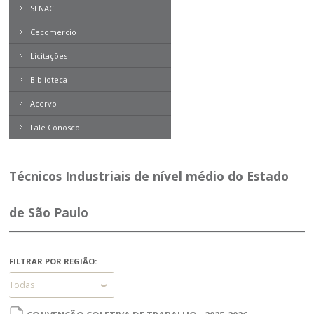
SENAC
Cecomercio
Licitações
Biblioteca
Acervo
Boletim Direito
Contemporâneo
Fale Conosco
Revista Problemas Brasileiros
Tome Nota
Técnicos Industriais de nível médio do Estado
Livros
de São Paulo
Expresso MEI
FILTRAR POR REGIÃO:
Todas