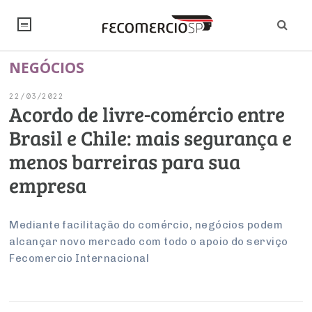
NEGÓCIOS
NOTÍCIAS
22/03/2022
Editorial
SINDICATOS
Acordo de livre-comércio entre
Brasil e Chile: mais segurança e
Artigos
Economia
PESQUISAS
menos barreiras para sua
Institucional
Pesquisas
Legislação
FALE CONOSCO
empresa
Debates Fecomercio-SP
Brasil
Trabalho
Negócios
INSTITUCIONAL
PROJETOS ESPECIAIS:
Internacional
Mediante facilitação do comércio, negócios podem
Empresas
alcançar novo mercado com todo o apoio do serviço
Varejo
Sobre
UM BRASIL
Sustentabilidade
CONSELHOS
Modernização do Estado
Arbitragem e Mediação
Fecomercio Internacional
UM BRASIL
Atacado
Imprensa
Economia Digital
Últimas Notícias
ESG
Conselho de Turismo
EMPRESAS
Reforma Tributária
Serviços
Negociações Coletivas
Inteligência Artificial
Conselho de Emprego e Relações do Trabalho
PROJETOS ESPECIAIS: