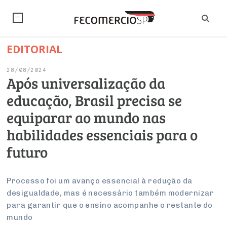
EDITORIAL
NOTÍCIAS
28/08/2024
Editorial
SINDICATOS
Após universalização da
educação, Brasil precisa se
Artigos
Economia
PESQUISAS
equiparar ao mundo nas
Institucional
Pesquisas
Legislação
FALE CONOSCO
habilidades essenciais para o
Debates Fecomercio-SP
Brasil
futuro
Trabalho
Negócios
INSTITUCIONAL
PROJETOS ESPECIAIS:
Internacional
Empresas
Varejo
Sobre
UM BRASIL
Sustentabilidade
CONSELHOS
Modernização do Estado
Processo foi um avanço essencial à redução da
Arbitragem e Mediação
desigualdade, mas é necessário também modernizar
UM BRASIL
Atacado
Imprensa
Economia Digital
Últimas Notícias
ESG
Conselho de Turismo
para garantir que o ensino acompanhe o restante do
EMPRESAS
Reforma Tributária
Serviços
Negociações Coletivas
mundo
Inteligência Artificial
Conselho de Emprego e Relações do Trabalho
PROJETOS ESPECIAIS: