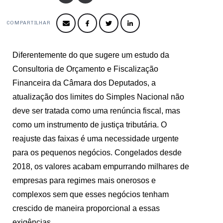
Produtos e Serviços
Turismo
Serviços
Conselho de Assuntos Tributários
Logística Reversa
Advocacy
SESC
COMPARTILHAR
PROJETOS ESPECIAIS:
Conselho Estadual de Defesa do Contribuinte
COP30
SENAC
Afixação de preços e fiscalização
Conselho de Economia Empresarial e Política
Diferentemente do que sugere um estudo da
Cecomercio
Conselho Superior de Direito
Consultoria de Orçamento e Fiscalização
Licitações
Financeira da Câmara dos Deputados, a
Conselho do Comércio Atacadista
atualização dos limites do Simples Nacional não
Prêmio de Sustentabilidade
Conselho de Serviços
deve ser tratada como uma renúncia fiscal, mas
Conselho de Relações Internacionais
como um instrumento de justiça tributária. O
reajuste das faixas é uma necessidade urgente
Conselho de Sustentabilidade
para os pequenos negócios. Congelados desde
Conselho de Comércio Eletrônico
2018, os valores acabam empurrando milhares de
empresas para regimes mais onerosos e
complexos sem que esses negócios tenham
crescido de maneira proporcional a essas
exigências.