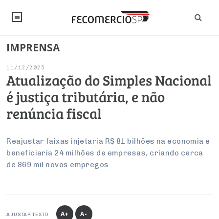
IMPRENSA
NOTÍCIAS
11/12/2025
Editorial
SINDICATOS
Atualização do Simples Nacional
é justiça tributária, e não
Artigos
Economia
PESQUISAS
renúncia fiscal
Institucional
Pesquisas
Legislação
FALE CONOSCO
Debates Fecomercio-SP
Brasil
Reajustar faixas injetaria R$ 81 bilhões na economia e
Trabalho
Negócios
INSTITUCIONAL
beneficiaria 24 milhões de empresas, criando cerca
PROJETOS ESPECIAIS:
Internacional
Empresas
de 869 mil novos empregos
Varejo
Sobre
UM BRASIL
Sustentabilidade
CONSELHOS
Modernização do Estado
Arbitragem e Mediação
UM BRASIL
Atacado
Imprensa
Economia Digital
Últimas Notícias
ESG
Conselho de Turismo
EMPRESAS
Reforma Tributária
Serviços
Negociações Coletivas
Inteligência Artificial
Conselho de Emprego e Relações do Trabalho
A+
A-
AJUSTAR TEXTO
PROJETOS ESPECIAIS: