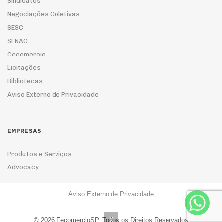
Sindicatos
Negociações Coletivas
SESC
SENAC
Cecomercio
Licitações
Bibliotecas
Aviso Externo de Privacidade
EMPRESAS
Produtos e Serviços
Advocacy
Aviso Externo de Privacidade
ASSOCIE-SE
X
© 2026 FecomercioSP. Todos os Direitos Reservados