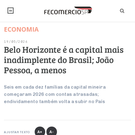
ECONOMIA
NOTÍCIAS
19/05/2026
Editorial
SINDICATOS
Belo Horizonte é a capital mais
inadimplente do Brasil; João
Artigos
Economia
PESQUISAS
Pessoa, a menos
Institucional
Pesquisas
Legislação
FALE CONOSCO
Debates Fecomercio-SP
Brasil
Seis em cada dez famílias da capital mineira
Trabalho
Negócios
INSTITUCIONAL
começaram 2026 com contas atrasadas;
PROJETOS ESPECIAIS:
Internacional
Empresas
endividamento também volta a subir no País
Varejo
Sobre
UM BRASIL
Sustentabilidade
CONSELHOS
Modernização do Estado
Arbitragem e Mediação
UM BRASIL
Atacado
Imprensa
Economia Digital
Últimas Notícias
ESG
Conselho de Turismo
EMPRESAS
Reforma Tributária
Serviços
Negociações Coletivas
Inteligência Artificial
Conselho de Emprego e Relações do Trabalho
A+
A-
AJUSTAR TEXTO
PROJETOS ESPECIAIS: