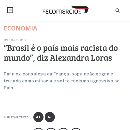
ECONOMIA
NOTÍCIAS
09/03/2017
Editorial
SINDICATOS
“Brasil é o país mais racista do
mundo”, diz Alexandra Loras
Artigos
Economia
PESQUISAS
Institucional
Pesquisas
Legislação
FALE CONOSCO
Para ex-consulesa da França, população negra é
Debates Fecomercio-SP
tratada como minoria e sofre racismo agressivo no
Brasil
Trabalho
País
Negócios
INSTITUCIONAL
PROJETOS ESPECIAIS:
Internacional
Empresas
Varejo
Sobre
UM BRASIL
Sustentabilidade
CONSELHOS
Modernização do Estado
Arbitragem e Mediação
UM BRASIL
Atacado
Imprensa
Economia Digital
Últimas Notícias
ESG
Conselho de Turismo
A+
A-
EMPRESAS
Reforma Tributária
AJUSTAR TEXTO
Serviços
Negociações Coletivas
Inteligência Artificial
Conselho de Emprego e Relações do Trabalho
PROJETOS ESPECIAIS: