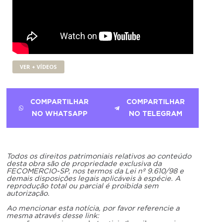
VER + VÍDEOS
COMPARTILHAR
COMPARTILHAR
NO WHATSAPP
NO TELEGRAM
Todos os direitos patrimoniais relativos ao conteúdo
desta obra são de propriedade exclusiva da
FECOMERCIO-SP, nos termos da Lei nº 9.610/98 e
demais disposições legais aplicáveis à espécie. A
reprodução total ou parcial é proibida sem
autorização.
Ao mencionar esta notícia, por favor referencie a
mesma através desse link: