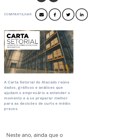
Produtos e Serviços
Turismo
Serviços
Conselho de Assuntos Tributários
Logística Reversa
Advocacy
SESC
COMPARTILHAR
PROJETOS ESPECIAIS:
Conselho Estadual de Defesa do Contribuinte
COP30
SENAC
Afixação de preços e fiscalização
Conselho de Economia Empresarial e Política
Cecomercio
Conselho Superior de Direito
Licitações
Conselho do Comércio Atacadista
Prêmio de Sustentabilidade
Conselho de Serviços
Conselho de Relações Internacionais
A Carta Setorial do Atacado reúne
dados, gráficos e análises que
Conselho de Sustentabilidade
ajudam o empresário a entender o
momento e a se preparar melhor
Conselho de Comércio Eletrônico
para as decisões de curto e médio
prazos.
Neste ano, ainda que o