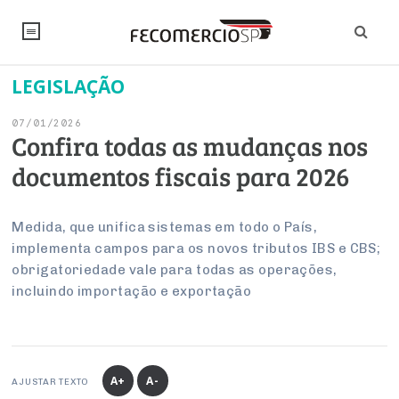
LEGISLAÇÃO
NOTÍCIAS
07/01/2026
Editorial
SINDICATOS
Confira todas as mudanças nos
documentos fiscais para 2026
Artigos
Economia
PESQUISAS
Institucional
Pesquisas
Legislação
FALE CONOSCO
Medida, que unifica sistemas em todo o País,
Debates Fecomercio-SP
implementa campos para os novos tributos IBS e CBS;
Brasil
Trabalho
obrigatoriedade vale para todas as operações,
Negócios
INSTITUCIONAL
PROJETOS ESPECIAIS:
Internacional
incluindo importação e exportação
Empresas
Varejo
Sobre
UM BRASIL
Sustentabilidade
CONSELHOS
Modernização do Estado
Arbitragem e Mediação
UM BRASIL
Atacado
Imprensa
Economia Digital
Últimas Notícias
ESG
Conselho de Turismo
EMPRESAS
Reforma Tributária
Serviços
Negociações Coletivas
A+
A-
Inteligência Artificial
AJUSTAR TEXTO
Conselho de Emprego e Relações do Trabalho
PROJETOS ESPECIAIS: