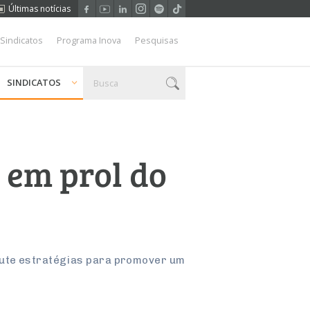
Últimas notícias
 Sindicatos
Programa Inova
Pesquisas
SINDICATOS
 em prol do
cute estratégias para promover um