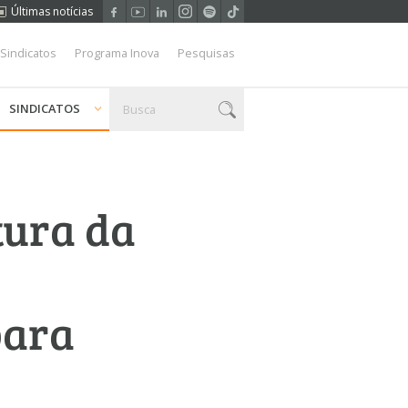
Últimas notícias
 Sindicatos
Programa Inova
Pesquisas
SINDICATOS
tura da
para