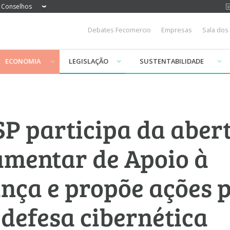
Conselhos
Debates Fecomercio
Empresas
Sala dos
ECONOMIA
LEGISLAÇÃO
SUSTENTABILIDADE
P participa da aber
amentar de Apoio à
nça e propõe ações 
 defesa cibernética