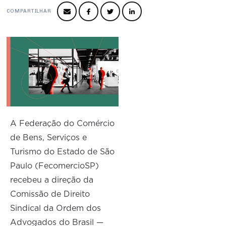
Produtos e Serviços
Turismo
Serviços
Conselho de Assuntos Tributários
COMPARTILHAR
Logística Reversa
Advocacy
SESC
PROJETOS ESPECIAIS:
Conselho Estadual de Defesa do Contribuinte
COP30
SENAC
Afixação de preços e fiscalização
Conselho de Economia Empresarial e Política
Cecomercio
Conselho Superior de Direito
Licitações
Conselho do Comércio Atacadista
Prêmio de Sustentabilidade
Conselho de Serviços
Conselho de Relações Internacionais
A Federação do Comércio
de Bens, Serviços e
Conselho de Sustentabilidade
Turismo do Estado de São
Conselho de Comércio Eletrônico
Paulo (FecomercioSP)
recebeu a direção da
Comissão de Direito
Sindical da Ordem dos
Advogados do Brasil —