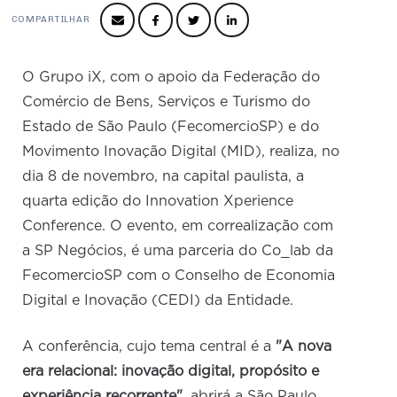
Produtos e Serviços
Turismo
Serviços
Conselho de Assuntos Tributários
COMPARTILHAR
Logística Reversa
Advocacy
SESC
PROJETOS ESPECIAIS:
Conselho Estadual de Defesa do Contribuinte
COP30
SENAC
O Grupo iX, com o apoio da Federação do
Afixação de preços e fiscalização
Conselho de Economia Empresarial e Política
Comércio de Bens, Serviços e Turismo do
Cecomercio
Conselho Superior de Direito
Estado de São Paulo (FecomercioSP) e do
Licitações
Movimento Inovação Digital (MID), realiza, no
Conselho do Comércio Atacadista
Prêmio de Sustentabilidade
dia 8 de novembro, na capital paulista, a
Conselho de Serviços
quarta edição do Innovation Xperience
Conselho de Relações Internacionais
Conference. O evento, em correalização com
Conselho de Sustentabilidade
a SP Negócios, é uma parceria do Co_lab da
FecomercioSP com o Conselho de Economia
Conselho de Comércio Eletrônico
Digital e Inovação (CEDI) da Entidade.
A conferência, cujo tema central é a
"A nova
era relacional: inovação digital, propósito e
experiência recorrente"
, abrirá a São Paulo