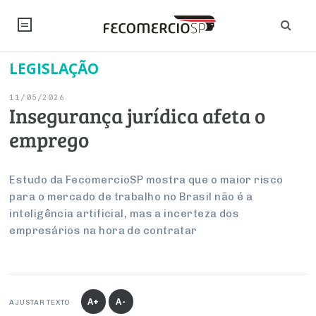
LEGISLAÇÃO
NOTÍCIAS
11/05/2026
Editorial
SINDICATOS
Insegurança jurídica afeta o
emprego
Artigos
Economia
PESQUISAS
Institucional
Pesquisas
Legislação
FALE CONOSCO
Estudo da FecomercioSP mostra que o maior risco
Debates Fecomercio-SP
para o mercado de trabalho no Brasil não é a
Brasil
Trabalho
inteligência artificial, mas a incerteza dos
Negócios
INSTITUCIONAL
PROJETOS ESPECIAIS:
Internacional
empresários na hora de contratar
Empresas
Varejo
Sobre
UM BRASIL
Sustentabilidade
CONSELHOS
Modernização do Estado
Arbitragem e Mediação
UM BRASIL
Atacado
Imprensa
Economia Digital
Últimas Notícias
ESG
Conselho de Turismo
EMPRESAS
Reforma Tributária
Serviços
Negociações Coletivas
A+
A-
Inteligência Artificial
AJUSTAR TEXTO
Conselho de Emprego e Relações do Trabalho
PROJETOS ESPECIAIS: