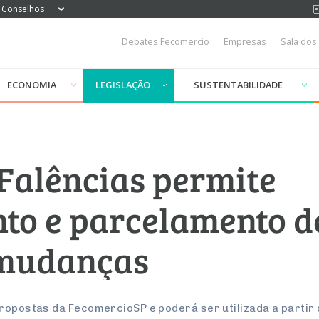
Conselhos
Debates Fecomercio
Empresas
Sala dos
ECONOMIA
LEGISLAÇÃO
SUSTENTABILIDADE
 Falências permite
to e parcelamento de
 mudanças
ropostas da FecomercioSP e poderá ser utilizada a partir 