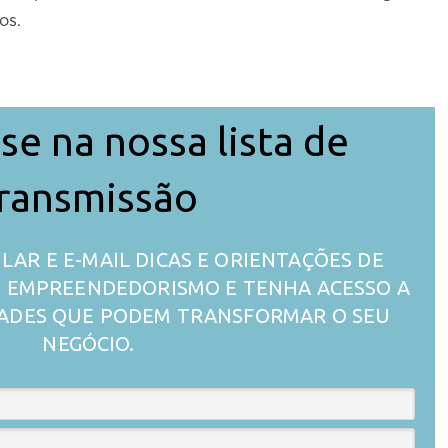
os.
se na nossa lista de
ransmissão
LAR E E-MAIL DICAS E ORIENTAÇÕES DE
 O EMPREENDEDORISMO E TENHA ACESSO A
ADES QUE PODEM TRANSFORMAR O SEU
NEGÓCIO.