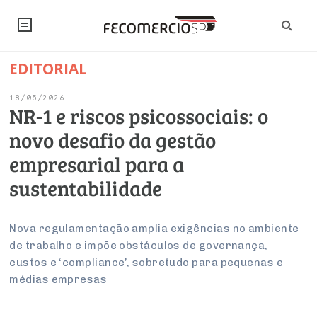
EDITORIAL
NOTÍCIAS
18/05/2026
Editorial
SINDICATOS
NR-1 e riscos psicossociais: o
novo desafio da gestão
Artigos
Economia
PESQUISAS
empresarial para a
Institucional
Pesquisas
Legislação
FALE CONOSCO
sustentabilidade
Debates Fecomercio-SP
Brasil
Trabalho
Negócios
INSTITUCIONAL
PROJETOS ESPECIAIS:
Internacional
Nova regulamentação amplia exigências no ambiente
Empresas
de trabalho e impõe obstáculos de governança,
Varejo
Sobre
UM BRASIL
Sustentabilidade
CONSELHOS
Modernização do Estado
Arbitragem e Mediação
custos e ‘compliance’, sobretudo para pequenas e
UM BRASIL
Atacado
Imprensa
Economia Digital
médias empresas
Últimas Notícias
ESG
Conselho de Turismo
EMPRESAS
Reforma Tributária
Serviços
Negociações Coletivas
Inteligência Artificial
Conselho de Emprego e Relações do Trabalho
PROJETOS ESPECIAIS: