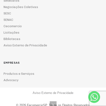
Sindicatos
Negociações Coletivas
SESC
SENAC
Cecomercio
Licitações
Bibliotecas
Aviso Externo de Privacidade
EMPRESAS
Produtos e Serviços
Advocacy
Aviso Externo de Privacidade
ASSOCIE-SE
X
© 2026 FecomercioSP. Todos os Direitos Reservados