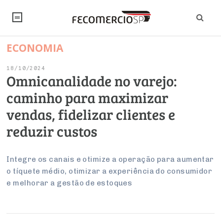
ECONOMIA
NOTÍCIAS
18/10/2024
Editorial
SINDICATOS
Omnicanalidade no varejo:
caminho para maximizar
Artigos
Economia
PESQUISAS
vendas, fidelizar clientes e
Institucional
Pesquisas
Legislação
FALE CONOSCO
reduzir custos
Debates Fecomercio-SP
Brasil
Trabalho
Negócios
INSTITUCIONAL
PROJETOS ESPECIAIS:
Internacional
Integre os canais e otimize a operação para aumentar
Empresas
o tíquete médio, otimizar a experiência do consumidor
Varejo
Sobre
UM BRASIL
Sustentabilidade
CONSELHOS
Modernização do Estado
Arbitragem e Mediação
e melhorar a gestão de estoques
UM BRASIL
Atacado
Imprensa
Economia Digital
Últimas Notícias
ESG
Conselho de Turismo
EMPRESAS
Reforma Tributária
Serviços
Negociações Coletivas
Inteligência Artificial
Conselho de Emprego e Relações do Trabalho
PROJETOS ESPECIAIS: