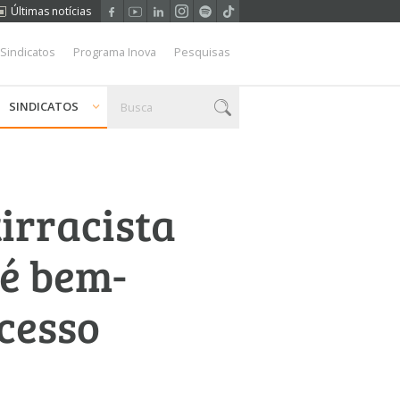
Últimas notícias
 Sindicatos
Programa Inova
Pesquisas
SINDICATOS
tirracista
 é bem-
cesso