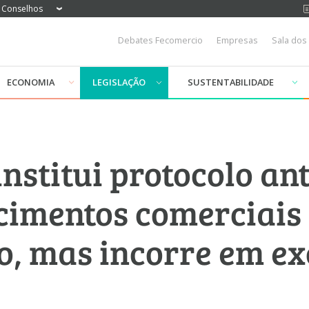
Conselhos
Debates Fecomercio
Empresas
Sala dos
ECONOMIA
LEGISLAÇÃO
SUSTENTABILIDADE
institui protocolo an
cimentos comerciais
o, mas incorre em ex