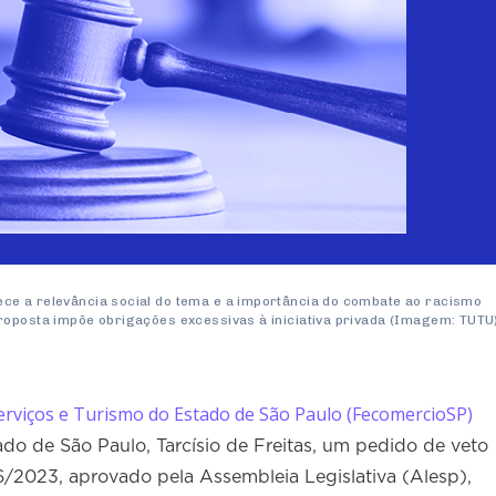
ce a relevância social do tema e a importância do combate ao racismo
roposta impõe obrigações excessivas à iniciativa privada (Imagem: TUTU
erviços e Turismo do Estado de São Paulo (FecomercioSP)
o de São Paulo, Tarcísio de Freitas, um pedido de veto
66/2023, aprovado pela Assembleia Legislativa (Alesp),