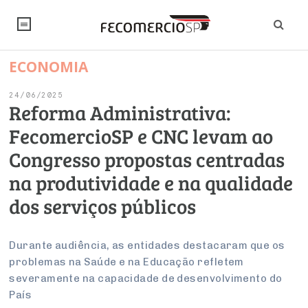
ECONOMIA
NOTÍCIAS
24/06/2025
Editorial
SINDICATOS
Reforma Administrativa:
FecomercioSP e CNC levam ao
Artigos
Economia
PESQUISAS
Congresso propostas centradas
Institucional
Pesquisas
Legislação
FALE CONOSCO
na produtividade e na qualidade
Debates Fecomercio-SP
Brasil
dos serviços públicos
Trabalho
Negócios
INSTITUCIONAL
PROJETOS ESPECIAIS:
Internacional
Empresas
Varejo
Sobre
UM BRASIL
Sustentabilidade
CONSELHOS
Modernização do Estado
Durante audiência, as entidades destacaram que os
Arbitragem e Mediação
problemas na Saúde e na Educação refletem
UM BRASIL
Atacado
Imprensa
Economia Digital
Últimas Notícias
ESG
Conselho de Turismo
severamente na capacidade de desenvolvimento do
EMPRESAS
Reforma Tributária
Serviços
Negociações Coletivas
País
Inteligência Artificial
Conselho de Emprego e Relações do Trabalho
PROJETOS ESPECIAIS: