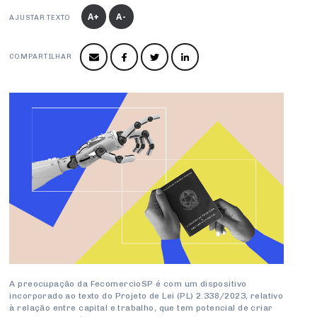
Produtos e Serviços
Turismo
Serviços
A+
A-
Conselho de Assuntos Tributários
AJUSTAR TEXTO
Logística Reversa
Advocacy
SESC
PROJETOS ESPECIAIS:
Conselho Estadual de Defesa do Contribuinte
COP30
COMPARTILHAR
SENAC
Afixação de preços e fiscalização
Conselho de Economia Empresarial e Política
Cecomercio
Conselho Superior de Direito
Licitações
Conselho do Comércio Atacadista
Prêmio de Sustentabilidade
Conselho de Serviços
Conselho de Relações Internacionais
Conselho de Sustentabilidade
Conselho de Comércio Eletrônico
A preocupação da FecomercioSP é com um dispositivo
incorporado ao texto do Projeto de Lei (PL) 2.338/2023, relativo
à relação entre capital e trabalho, que tem potencial de criar