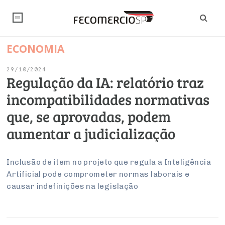
ECONOMIA
NOTÍCIAS
29/10/2024
Editorial
SINDICATOS
Regulação da IA: relatório traz
incompatibilidades normativas
Artigos
Economia
PESQUISAS
que, se aprovadas, podem
Institucional
Pesquisas
Legislação
FALE CONOSCO
aumentar a judicialização
Debates Fecomercio-SP
Brasil
Trabalho
Negócios
INSTITUCIONAL
PROJETOS ESPECIAIS:
Internacional
Inclusão de item no projeto que regula a Inteligência
Empresas
Artificial pode comprometer normas laborais e
Varejo
Sobre
UM BRASIL
Sustentabilidade
CONSELHOS
Modernização do Estado
Arbitragem e Mediação
causar indefinições na legislação
UM BRASIL
Atacado
Imprensa
Economia Digital
Últimas Notícias
ESG
Conselho de Turismo
EMPRESAS
Reforma Tributária
Serviços
Negociações Coletivas
Inteligência Artificial
Conselho de Emprego e Relações do Trabalho
PROJETOS ESPECIAIS: