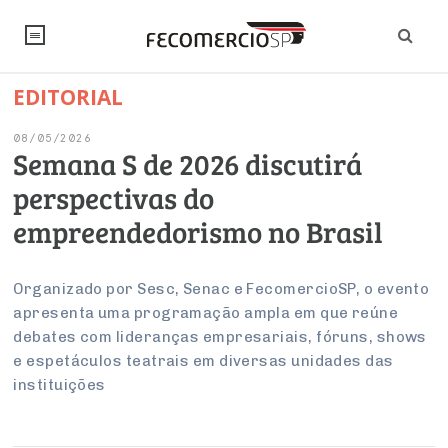
EDITORIAL
NOTÍCIAS
08/05/2026
Editorial
SINDICATOS
Semana S de 2026 discutirá
perspectivas do
Artigos
Economia
PESQUISAS
empreendedorismo no Brasil
Institucional
Pesquisas
Legislação
FALE CONOSCO
Debates Fecomercio-SP
Brasil
Organizado por Sesc, Senac e FecomercioSP, o evento
Trabalho
Negócios
INSTITUCIONAL
apresenta uma programação ampla em que reúne
PROJETOS ESPECIAIS:
Internacional
Empresas
debates com lideranças empresariais, fóruns, shows
Varejo
Sobre
UM BRASIL
Sustentabilidade
CONSELHOS
Modernização do Estado
e espetáculos teatrais em diversas unidades das
Arbitragem e Mediação
UM BRASIL
Atacado
Imprensa
instituições
Economia Digital
Últimas Notícias
ESG
Conselho de Turismo
EMPRESAS
Reforma Tributária
Serviços
Negociações Coletivas
Inteligência Artificial
Conselho de Emprego e Relações do Trabalho
PROJETOS ESPECIAIS: