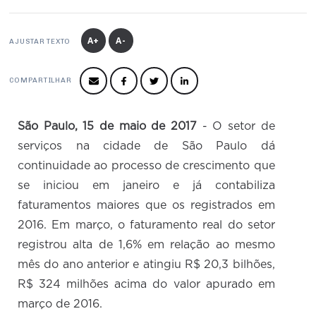
Produtos e Serviços
Turismo
Serviços
Conselho de Assuntos Tributários
Logística Reversa
Advocacy
SESC
A+
A-
PROJETOS ESPECIAIS:
Conselho Estadual de Defesa do Contribuinte
AJUSTAR TEXTO
COP30
SENAC
Afixação de preços e fiscalização
Conselho de Economia Empresarial e Política
COMPARTILHAR
Cecomercio
Conselho Superior de Direito
Licitações
Conselho do Comércio Atacadista
São Paulo, 15 de maio de 2017
- O setor de
Prêmio de Sustentabilidade
serviços na cidade de São Paulo dá
Conselho de Serviços
continuidade ao processo de crescimento que
Conselho de Relações Internacionais
se iniciou em janeiro e já contabiliza
Conselho de Sustentabilidade
faturamentos maiores que os registrados em
2016. Em março, o faturamento real do setor
Conselho de Comércio Eletrônico
registrou alta de 1,6% em relação ao mesmo
mês do ano anterior e atingiu R$ 20,3 bilhões,
R$ 324 milhões acima do valor apurado em
março de 2016.