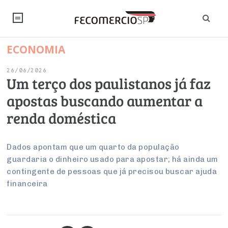
ECONOMIA
NOTÍCIAS
26/06/2026
Editorial
SINDICATOS
Um terço dos paulistanos já faz
apostas buscando aumentar a
Artigos
Economia
PESQUISAS
renda doméstica
Institucional
Pesquisas
Legislação
FALE CONOSCO
Debates Fecomercio-SP
Brasil
Dados apontam que um quarto da população
Trabalho
Negócios
INSTITUCIONAL
guardaria o dinheiro usado para apostar; há ainda um
PROJETOS ESPECIAIS:
Internacional
Empresas
contingente de pessoas que já precisou buscar ajuda
Varejo
Sobre
UM BRASIL
Sustentabilidade
CONSELHOS
Modernização do Estado
financeira
Arbitragem e Mediação
UM BRASIL
Atacado
Imprensa
Economia Digital
Últimas Notícias
ESG
Conselho de Turismo
EMPRESAS
Reforma Tributária
Serviços
Negociações Coletivas
Inteligência Artificial
Conselho de Emprego e Relações do Trabalho
PROJETOS ESPECIAIS: