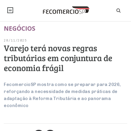
NEGÓCIOS
NOTÍCIAS
28/11/2025
Editorial
SINDICATOS
Varejo terá novas regras
tributárias em conjuntura de
Artigos
Economia
PESQUISAS
economia frágil
Institucional
Pesquisas
Legislação
FALE CONOSCO
Debates Fecomercio-SP
Brasil
FecomercioSP mostra como se preparar para 2026,
Trabalho
Negócios
INSTITUCIONAL
reforçando a necessidade de medidas práticas de
PROJETOS ESPECIAIS:
Internacional
Empresas
adaptação à Reforma Tributária e ao panorama
Varejo
Sobre
UM BRASIL
Sustentabilidade
CONSELHOS
Modernização do Estado
econômico
Arbitragem e Mediação
UM BRASIL
Atacado
Imprensa
Economia Digital
Últimas Notícias
ESG
Conselho de Turismo
EMPRESAS
Reforma Tributária
Serviços
Negociações Coletivas
Inteligência Artificial
Conselho de Emprego e Relações do Trabalho
PROJETOS ESPECIAIS: