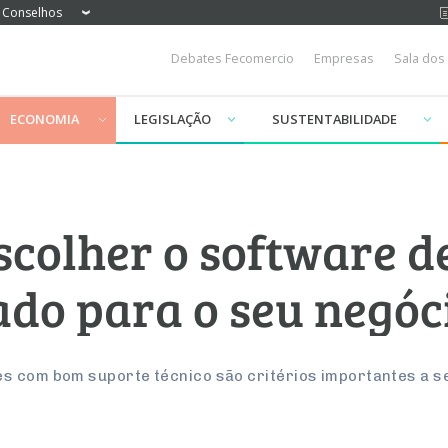
Conselhos
Debates Fecomercio
Empresas
Sala dos
ECONOMIA
LEGISLAÇÃO
SUSTENTABILIDADE
scolher o software d
do para o seu negóc
es com bom suporte técnico são critérios importantes a 