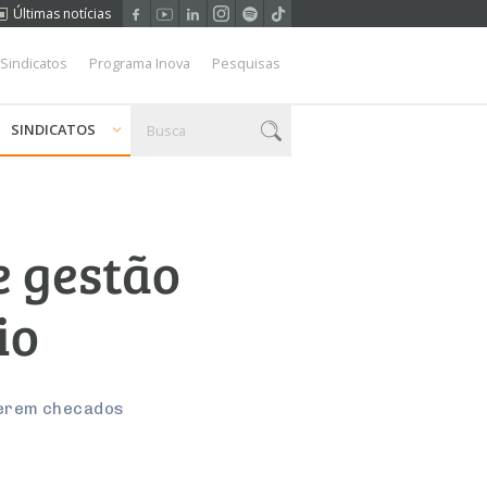
Últimas notícias
 Sindicatos
Programa Inova
Pesquisas
SINDICATOS
e gestão
io
serem checados