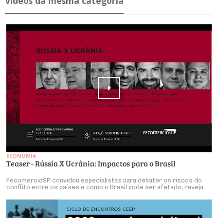
Ví­deos da mesma ca­te­goria
ECONOMIA
Teaser - Rússia X Ucrânia: Impactos para o Brasil
FecomercioSP convidou especialistas para debater os riscos do
conflito entre os países e como o Brasil pode ser afetado; reveja