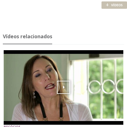
+
VÍDEOS
Ví­deos re­la­ci­o­nados
NEGÓCIOS