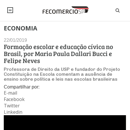
ECONOMIA
NOTÍCIAS
22/01/2019
Editorial
SINDICATOS
Formação escolar e educação cívica no
Brasil, por Maria Paula Dallari Bucci e
Artigos
Economia
PESQUISAS
Felipe Neves
Institucional
Professora de Direito da USP e fundador do Projeto
Pesquisas
Legislação
FALE CONOSCO
Constituição na Escola comentam a ausência de
Debates Fecomercio-SP
ensino sobre política e leis nas escolas brasileiras
Brasil
Trabalho
Compartilhar por:
Negócios
INSTITUCIONAL
PROJETOS ESPECIAIS:
E-mail
Internacional
Empresas
Facebook
Varejo
Sobre
UM BRASIL
Sustentabilidade
CONSELHOS
Modernização do Estado
Twitter
Arbitragem e Mediação
UM BRASIL
Linkedin
Atacado
Imprensa
Economia Digital
Últimas Notícias
ESG
Conselho de Turismo
EMPRESAS
Reforma Tributária
Serviços
Negociações Coletivas
Inteligência Artificial
Conselho de Emprego e Relações do Trabalho
PROJETOS ESPECIAIS: