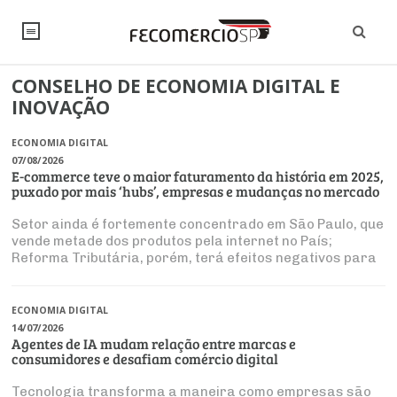
CONSELHO DE ECONOMIA DIGITAL E
NOTÍCIAS
INOVAÇÃO
Editorial
SINDICATOS
ECONOMIA DIGITAL
07/08/2026
Artigos
E-commerce teve o maior faturamento da história em 2025,
Economia
PESQUISAS
puxado por mais ‘hubs’, empresas e mudanças no mercado
Institucional
Pesquisas
Legislação
FALE CONOSCO
Setor ainda é fortemente concentrado em São Paulo, que
Debates Fecomercio-SP
vende metade dos produtos pela internet no País;
Brasil
Reforma Tributária, porém, terá efeitos negativos para
Trabalho
Negócios
INSTITUCIONAL
Estados vendedores, como o paulista
PROJETOS ESPECIAIS:
Internacional
Empresas
Varejo
Sobre
UM BRASIL
ECONOMIA DIGITAL
Sustentabilidade
CONSELHOS
Modernização do Estado
Arbitragem e Mediação
14/07/2026
UM BRASIL
Atacado
Imprensa
Agentes de IA mudam relação entre marcas e
Economia Digital
Últimas Notícias
ESG
Conselho de Turismo
consumidores e desafiam comércio digital
EMPRESAS
Reforma Tributária
Serviços
Negociações Coletivas
Inteligência Artificial
Conselho de Emprego e Relações do Trabalho
Tecnologia transforma a maneira como empresas são
PROJETOS ESPECIAIS: