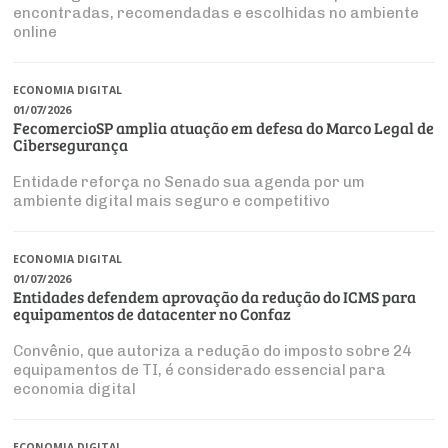
Produtos e Serviços
Turismo
Serviços
encontradas, recomendadas e escolhidas no ambiente
Conselho de Assuntos Tributários
Logística Reversa
online
Advocacy
SESC
PROJETOS ESPECIAIS:
Conselho Estadual de Defesa do Contribuinte
COP30
SENAC
Afixação de preços e fiscalização
ECONOMIA DIGITAL
Conselho de Economia Empresarial e Política
01/07/2026
Cecomercio
FecomercioSP amplia atuação em defesa do Marco Legal de
Conselho Superior de Direito
Cibersegurança
Licitações
Conselho do Comércio Atacadista
Entidade reforça no Senado sua agenda por um
Prêmio de Sustentabilidade
ambiente digital mais seguro e competitivo
Conselho de Serviços
Conselho de Relações Internacionais
ECONOMIA DIGITAL
01/07/2026
Conselho de Sustentabilidade
Entidades defendem aprovação da redução do ICMS para
equipamentos de datacenter no Confaz
Conselho de Comércio Eletrônico
Convênio, que autoriza a redução do imposto sobre 24
equipamentos de TI, é considerado essencial para
economia digital
ECONOMIA DIGITAL