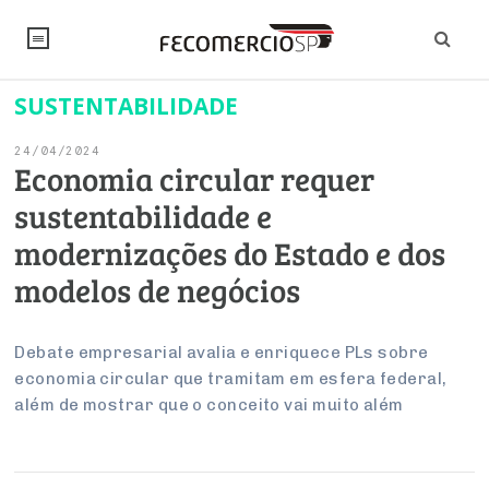
SUSTENTABILIDADE
NOTÍCIAS
24/04/2024
Editorial
SINDICATOS
Economia circular requer
sustentabilidade e
Artigos
Economia
PESQUISAS
modernizações do Estado e dos
Institucional
Pesquisas
Legislação
FALE CONOSCO
modelos de negócios
Debates Fecomercio-SP
Brasil
Trabalho
Negócios
INSTITUCIONAL
PROJETOS ESPECIAIS:
Internacional
Debate empresarial avalia e enriquece PLs sobre
Empresas
economia circular que tramitam em esfera federal,
Varejo
Sobre
UM BRASIL
Sustentabilidade
CONSELHOS
Modernização do Estado
Arbitragem e Mediação
além de mostrar que o conceito vai muito além
UM BRASIL
Atacado
Imprensa
Economia Digital
Últimas Notícias
ESG
Conselho de Turismo
EMPRESAS
Reforma Tributária
Serviços
Negociações Coletivas
Inteligência Artificial
Conselho de Emprego e Relações do Trabalho
PROJETOS ESPECIAIS: