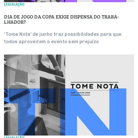
LEGISLAÇÃO
DIA DE JOGO DA COPA EXIGE DIS­PENSA DO TRA­BA­
LHADOR?
‘Tome Nota’ de junho traz pos­si­bi­li­dades para que
todos apro­veitem o evento sem pre­juízo
LEGISLAÇÃO