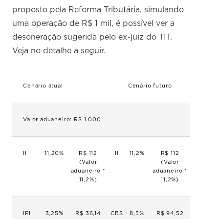
proposto pela Reforma Tributária, simulando
uma operação de R$ 1 mil, é possível ver a
desoneração sugerida pelo ex-juiz do TIT.
Veja no detalhe a seguir.
Cenário atual
Cenário futuro
Valor aduaneiro:
R$ 1.000
II
11,20%
R$ 112
II
11,2%
R$ 112
(Valor
(Valor
aduaneiro *
aduaneiro *
11,2%)
11,2%)
IPI
3,25%
R$ 36,14
CBS
8,5%
R$ 94,52