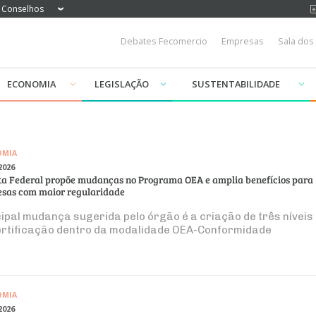
Conselhos
Debates Fecomercio
Empresas
Sala dos
ECONOMIA
LEGISLAÇÃO
SUSTENTABILIDADE
OMIA
2026
ta Federal propõe mudanças no Programa OEA e amplia benefícios para
sas com maior regularidade
cipal mudança sugerida pelo órgão é a criação de três níveis
ertificação dentro da modalidade OEA-Conformidade
OMIA
2026