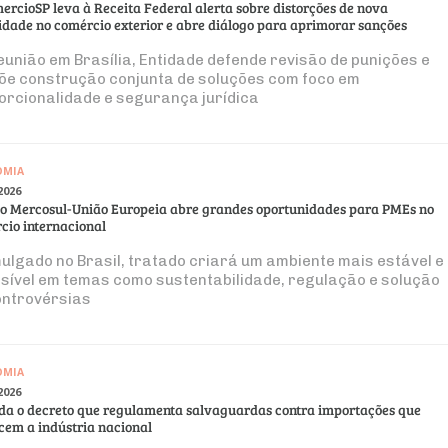
ercioSP leva à Receita Federal alerta sobre distorções de nova
idade no comércio exterior e abre diálogo para aprimorar sanções
eunião em Brasília, Entidade defende revisão de punições e
õe construção conjunta de soluções com foco em
orcionalidade e segurança jurídica
OMIA
2026
o Mercosul-União Europeia abre grandes oportunidades para PMEs no
cio internacional
ulgado no Brasil, tratado criará um ambiente mais estável e
isível em temas como sustentabilidade, regulação e solução
ontrovérsias
OMIA
2026
da o decreto que regulamenta salvaguardas contra importações que
em a indústria nacional