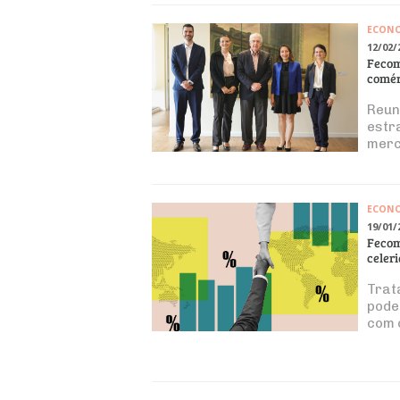
ECON
12/02/
Fecom
comér
Reun
estr
merc
ECON
19/01/
Fecom
celer
Trat
pode
com 