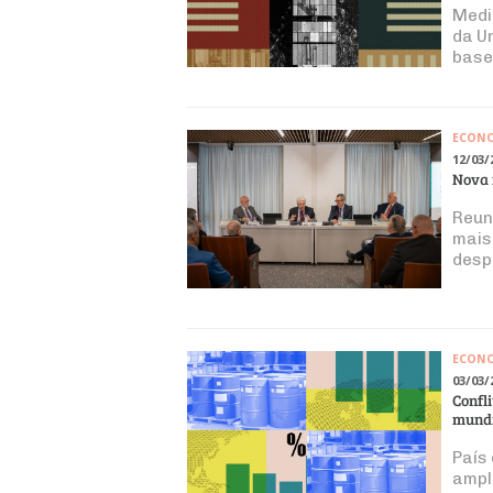
Medi
da U
base
ECON
12/03/
Nova 
Reun
mais
desp
ECON
03/03/
Confl
mund
País
ampl