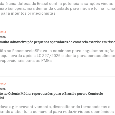
da é uma defesa do Brasil contra potenciais sanções vindas
nião Europeia, mas demanda cuidado para não se tornar um
 para intentos protecionistas
OMIA
2026
multa aduaneira põe pequenos operadores do comércio exterior em risc
ião na FecomercioSP avalia caminhos para regulamentação
 equilibrada após a LC 227/2026 e alerta para consequência
roporcionais para as PMEs
OMIA
2026
ito no Oriente Médio: repercussões para o Brasil e para o Comércio
ial
 deve agir preventivamente, diversificando fornecedores e
iando a abertura comercial para reduzir riscos econômicos