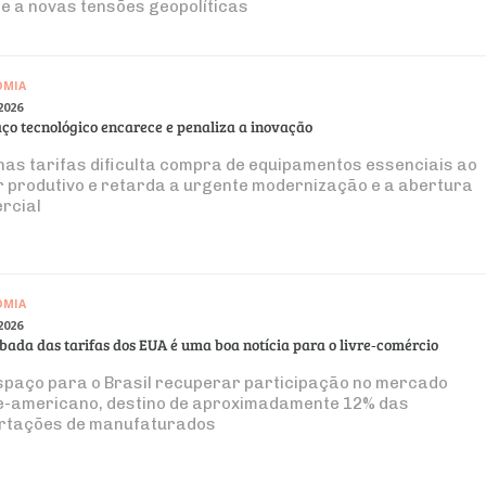
te a novas tensões geopolíticas
OMIA
2026
aço tecnológico encarece e penaliza a inovação
 nas tarifas dificulta compra de equipamentos essenciais ao
r produtivo e retarda a urgente modernização e a abertura
rcial
OMIA
2026
bada das tarifas dos EUA é uma boa notícia para o livre‑comércio
spaço para o Brasil recuperar participação no mercado
e-americano, destino de aproximadamente 12% das
rtações de manufaturados