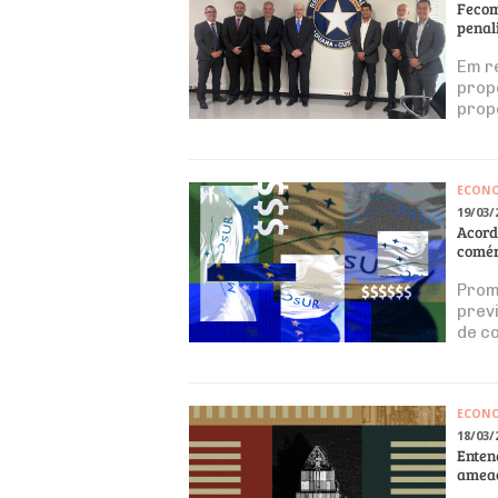
Fecom
penal
Em r
prop
prop
ECON
19/03/
Acord
comér
Prom
prev
de c
ECON
18/03/
Enten
ameac