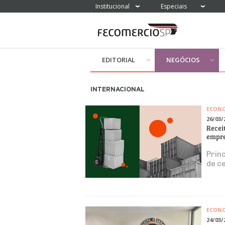
Institucional
Especiais
EDITORIAL
NEGÓCIOS
INTERNACIONAL
ECON
26/03/
Recei
empre
Prin
de c
ECON
24/03/