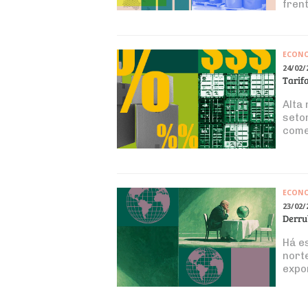
fren
ECON
24/02/
Tarif
Alta
seto
come
ECON
23/02/
Derru
Há e
nort
expo