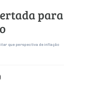
pertada para
io
tar que perspectiva de inflação