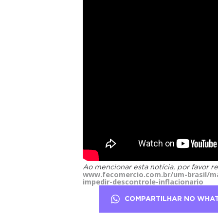
Ao mencionar esta notícia, por favor r
www.fecomercio.com.br/um-brasil/ma
impedir-descontrole-inflacionario
COMPARTILHAR NO WHA