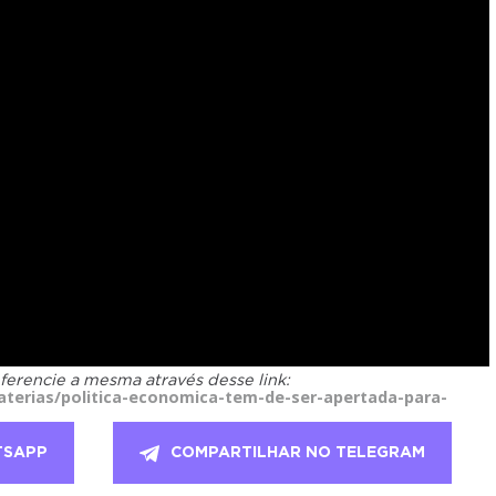
eferencie a mesma através desse link:
terias/politica-economica-tem-de-ser-apertada-para-
TSAPP
COMPARTILHAR NO TELEGRAM