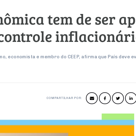
onômica tem de ser a
controle inflacionár
o, economista e membro do CEEP, afirma que País deve evi
COMPARTILHAR POR: