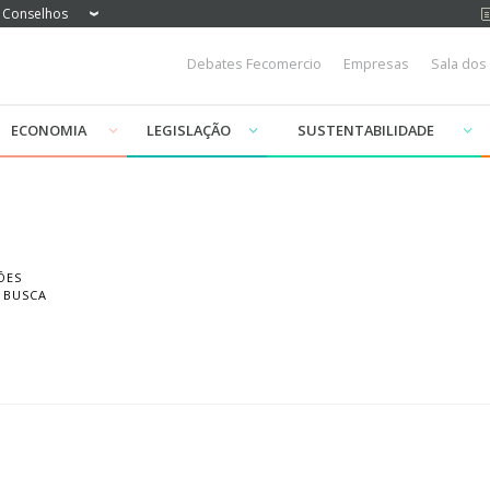
Conselhos
Debates Fecomercio
Empresas
Sala dos
ECONOMIA
LEGISLAÇÃO
SUSTENTABILIDADE
ÕES
 BUSCA