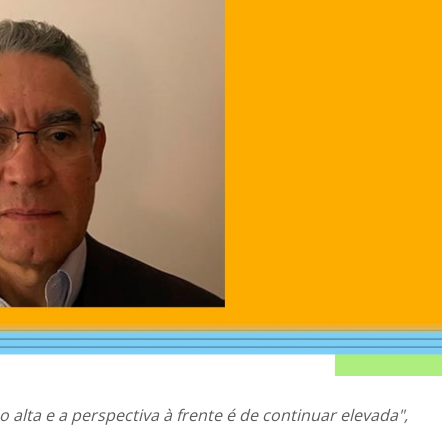
 alta e a perspectiva à frente é de continuar elevada",