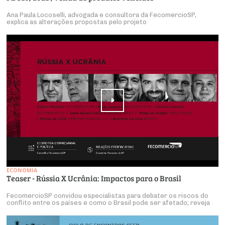
Ana Paula Locoselli, advogada e consultora da FecomercioSP,
explica as alterações propostas pelo projeto
ECONOMIA
Teaser - Rússia X Ucrânia: Impactos para o Brasil
FecomercioSP convidou especialistas para debater os riscos do
conflito entre os países e como o Brasil pode ser afetado; reveja