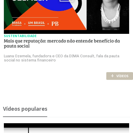
SUSTENTABILIDADE
Mais que reputação: mercado não entende benefício da
pauta social
Luana Ozemela, fundadora e CEO da DIMA Consult, fala da pauta
social no sistema financeiro
+
VÍDEOS
Ví­deos po­pu­lares