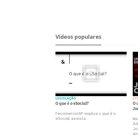
Ví­deos po­pu­lares
LEGISLAÇÃO
EC
O que é o eSocial?
O 
Jo
FecomercioSP explica o que é o
eSocial; assista
Ne
Ad
Jo
ac