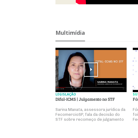
Multimídia
LEGISLAÇÃO
SU
Difal-ICMS | Julgamento no STF
Fó
Sarina Manata, assessora jurídica da
Fó
FecomercioSP, fala da decisão do
fo
STF sobre recomeço de julgamento
Fe