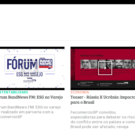
STENTABILIDADE
ECONOMIA
rum BandNews FM: ESG no Varejo
Teaser - Rússia X Ucrânia: Impact
para o Brasil
rum BandNews FM: ESG no varejo
i realizado em parceria com a
FecomercioSP convidou
comercioSP
especialistas para debater os ris
do conflito entre os países e com
Brasil pode ser afetado; reveja