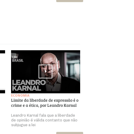
ECONOMIA
Limite da liberdade de expressão é o
crime e a ética, por Leandro Karnal
Leandro Karnal fala que a liberdade
de opinião é válida contanto que não
subjugue a lei