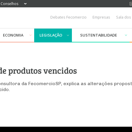
Conselhos
Debates Fecomercio
Empresas
Sala dos
ECONOMIA
LEGISLAÇÃO
SUSTENTABILIDADE
de produtos vencidos
onsultora da FecomercioSP, explica as alterações propost
cido.