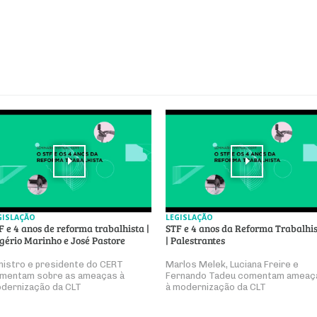
GISLAÇÃO
LEGISLAÇÃO
F e 4 anos de reforma trabalhista |
STF e 4 anos da Reforma Trabalhi
gério Marinho e José Pastore
| Palestrantes
nistro e presidente do CERT
Marlos Melek, Luciana Freire e
mentam sobre as ameaças à
Fernando Tadeu comentam ameaç
dernização da CLT
à modernização da CLT