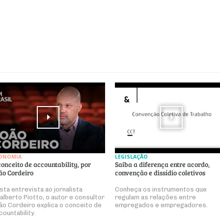
ONOMIA
LEGISLAÇÃO
conceito de accountability, por
Saiba a diferença entre acordo,
ão Cordeiro
convenção e dissídio coletivos
sta entrevista ao jornalista
Conheça os instrumentos que
alberto Piotto, o autor e consultor
regulam as relações entre
ão Cordeiro explica o conceito de
empregados e empregadores.
countability.