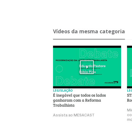
Ví­deos da mesma ca­te­goria
LEGISLAÇÃO
LE
É inegável que todos os lados
ST
ganharam com a Reforma
Ro
Trabalhista
Mi
co
Assista ao MESACAST
mo