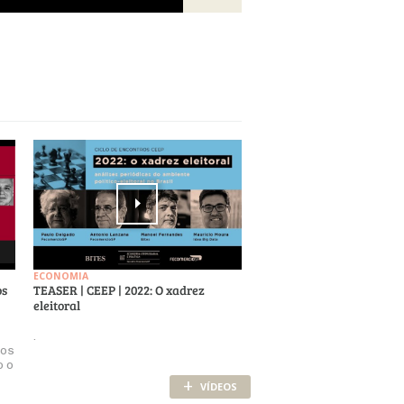
ECONOMIA
os
TEASER | CEEP | 2022: O xadrez
eleitoral
.
cos
o o
+
VÍDEOS