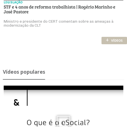
LEGISLAÇÃO
STF e 4 anos de reforma trabalhista | Rogério Marinho e
José Pastore
Ministro e presidente do CERT comentam sobre as ameaças à
modernização da CLT
+
VÍDEOS
Ví­deos po­pu­lares