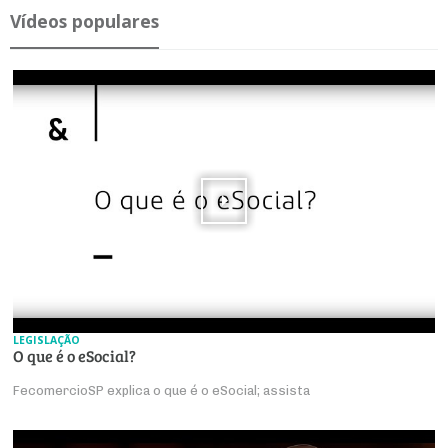
Ví­deos po­pu­lares
LEGISLAÇÃO
O que é o eSocial?
FecomercioSP explica o que é o eSocial; assista