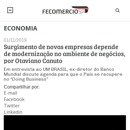
ECONOMIA
NOTÍCIAS
01/11/2019
Editorial
SINDICATOS
Surgimento de novas empresas depende
de modernização no ambiente de negócios,
Artigos
Economia
PESQUISAS
por Otaviano Canuto
Institucional
Em entrevista ao UM BRASIL, ex-diretor do Banco
Pesquisas
Legislação
FALE CONOSCO
Mundial discute agenda para que o País se recupere
Debates Fecomercio-SP
no “Doing Business”
Brasil
Trabalho
Compartilhar por:
Negócios
INSTITUCIONAL
PROJETOS ESPECIAIS:
E-mail
Internacional
Empresas
Facebook
Varejo
Sobre
UM BRASIL
Sustentabilidade
CONSELHOS
Modernização do Estado
Twitter
Arbitragem e Mediação
UM BRASIL
Linkedin
Atacado
Imprensa
Economia Digital
Últimas Notícias
ESG
Conselho de Turismo
EMPRESAS
Reforma Tributária
Serviços
Negociações Coletivas
Inteligência Artificial
Conselho de Emprego e Relações do Trabalho
PROJETOS ESPECIAIS: