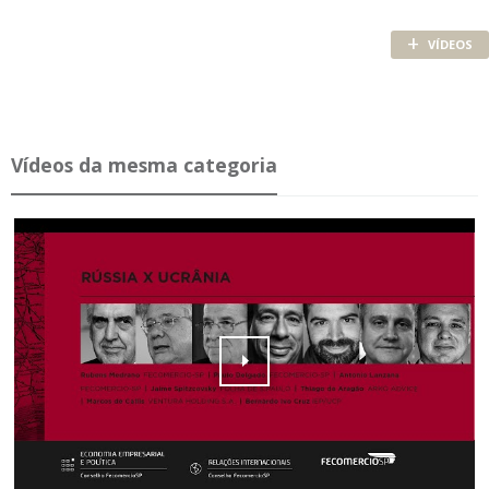
+
VÍDEOS
Ví­deos da mesma ca­te­goria