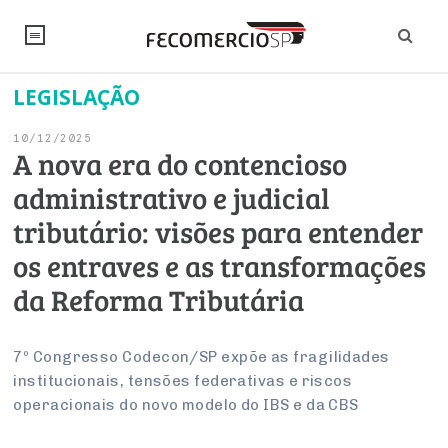
LEGISLAÇÃO
NOTÍCIAS
10/12/2025
Editorial
SINDICATOS
A nova era do contencioso
administrativo e judicial
Artigos
Economia
PESQUISAS
tributário: visões para entender
Institucional
Pesquisas
Legislação
FALE CONOSCO
os entraves e as transformações
Debates Fecomercio-SP
Brasil
da Reforma Tributária
Trabalho
Negócios
INSTITUCIONAL
PROJETOS ESPECIAIS:
Internacional
Empresas
Varejo
Sobre
UM BRASIL
Sustentabilidade
CONSELHOS
Modernização do Estado
7º Congresso Codecon/SP expõe as fragilidades
Arbitragem e Mediação
institucionais, tensões federativas e riscos
UM BRASIL
Atacado
Imprensa
Economia Digital
Últimas Notícias
ESG
Conselho de Turismo
operacionais do novo modelo do IBS e da CBS
EMPRESAS
Reforma Tributária
Serviços
Negociações Coletivas
Inteligência Artificial
Conselho de Emprego e Relações do Trabalho
PROJETOS ESPECIAIS: