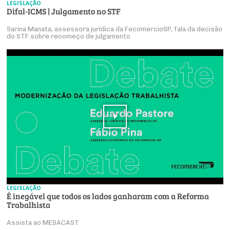
LEGISLAÇÃO
Difal-ICMS | Julgamento no STF
Sarina Manata, assessora jurídica da FecomercioSP, fala da decisão
do STF sobre recomeço de julgamento
LEGISLAÇÃO
É inegável que todos os lados ganharam com a Reforma
Trabalhista
Assista ao MESACAST