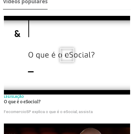
Ví­deos po­pu­lares
LEGISLAÇÃO
O que é o eSocial?
FecomercioSP explica o que é o eSocial; assista